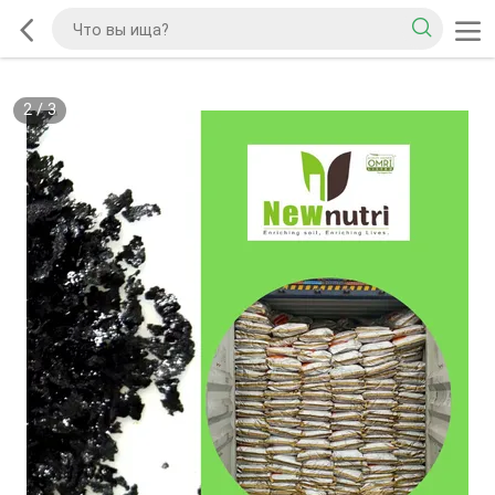
2
/
3