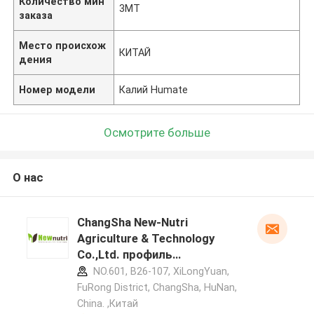
Количество мин
3МТ
заказа
Место происхож
КИТАЙ
дения
Номер модели
Калий Humate
Осмотрите больше
О нас
ChangSha New-Nutri
Agriculture & Technology
Co.,Ltd. профиль
производителя
NO.601, B26-107, XiLongYuan,
FuRong District, ChangSha, HuNan,
China. ,Китай