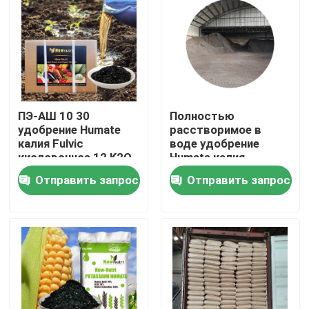
Продукция
Удобрение гуминовой кислоты органическое
ПЭ-АШ 10 30
Полностью
Аминокислотные органические удобрения
удобрение Humate
расстворимое в
калия Fulvic
воде удобрение
кисловочное 12 K2O
Humate калия
Удобрение азота органическое
гуминовой кислоты
Отправить запрос
Отправить запрос
65%
Удобрение Humate калия
Удобрение порошка выдержки морской водоросли
Порошок Fulvic кисловочный