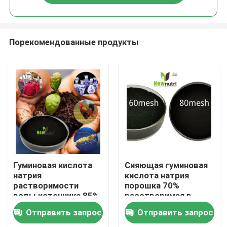
Порекомендованные продукты
Дом
Гуминовая кислота
Сияющая гуминовая
натрия
кислота натрия
растворимости
порошка 70%
Продукты
воды источника 85%
расстворимая в
Leonardite
воде
Отправить запрос
Отправить запрос
О нас