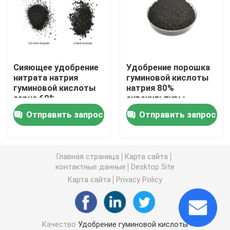
Удобрение Humate калия
Удобрение порошка выдержки морской водоросли
Сияющее удобрение
Удобрение порошка
нитрата натрия
гуминовой кислоты
гуминовой кислоты
натрия 80%
Порошок Fulvic кисловочный
зерна 60%
аквакультуры
расстворимое в
Отправить запрос
Отправить запрос
воде
Гуминовая кислота натрия
Составной порошок аминокислоты
Главная страница
Карта сайта
контактные данные
Desktop Site
Карта сайта
Privacy Policy
Удобрение гуминовой кислоты
Калий Fulvic кисловочное
Качество
Удобрение гуминовой кислоты