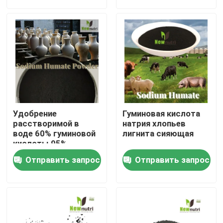
Путешествие фабрики
Проверка качества
Свяжитесь мы
Удобрение
Гуминовая кислота
Спросите цитату
расстворимой в
натрия хлопьев
воде 60% гуминовой
лигнита сияющая
кислоты 95%
аграрное
Удобрение гуминовой кислоты органическое
Отправить запрос
Отправить запрос
органическое
Аминокислотные органические удобрения
Удобрение азота органическое