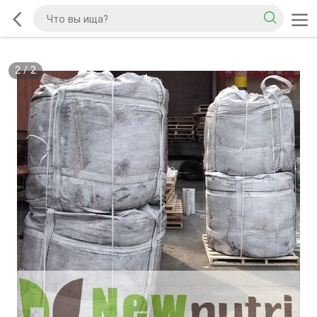
2
/
2