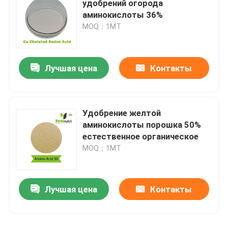
удобрений огорода
аминокислоты 36%
Порошок выдержки келпа
MOQ：1МТ
Лучшая цена
Контакты
Удобрение желтой
аминокислоты порошка 50%
естественное органическое
MOQ：1МТ
Лучшая цена
Контакты