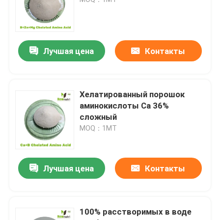
Гуминовая кислота натрия
Лучшая цена
Контакты
Составной порошок аминокислоты
Удобрение гуминовой кислоты
Хелатированный порошок
аминокислоты Ca 36%
сложный
Калий Fulvic кисловочное
MOQ：1МТ
жидкостное удобрение выдержки морской водоро
Лучшая цена
Контакты
Удобрение аминокислоты
100% расстворимых в воде
Soluble порошок гуминовой кислоты