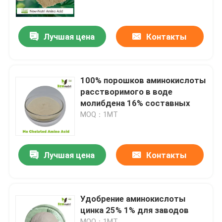
Продукция
Лучшая цена
Контакты
Удобрение гуминовой кислоты органическое
100% порошков аминокислоты
Аминокислотные органические удобрения
расстворимого в воде
молибдена 16% составных
MOQ：1МТ
Удобрение азота органическое
Удобрение Humate калия
Лучшая цена
Контакты
Удобрение порошка выдержки морской водоросли
Удобрение аминокислоты
цинка 25% 1% для заводов
Порошок Fulvic кисловочный
MOQ：1МТ