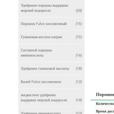
Удобрение порошка выдержки
морской водоросли
(24)
Порошок Fulvic кисловочный
(15)
Гуминовая кислота натрия
(15)
Составной порошок
аминокислоты
(16)
Удобрение гуминовой кислоты
(18)
Калий Fulvic кисловочное
(12)
Порошок
жидкостное удобрение
выдержки морской водоросли
(14)
Количество
Время дост
Удобрение аминокислоты
(12)