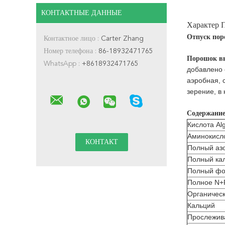
КОНТАКТНЫЕ ДАННЫЕ
Характер 
Отпуск пор
Контактное лицо :
Carter Zhang
Номер телефона :
86-18932471765
Порошок вы
WhatsApp :
+8618932471765
добавлено 
аэробная, 
зерение, в
Содержани
Кислота Alg
Аминокисл
Полный аз
Полный ка
Полный фо
Полное N
Органичес
Кальций
Прослежив