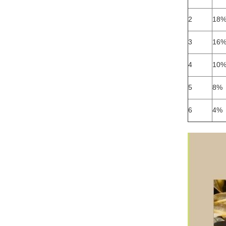
2
18
3
16
4
10
5
8%
6
4%