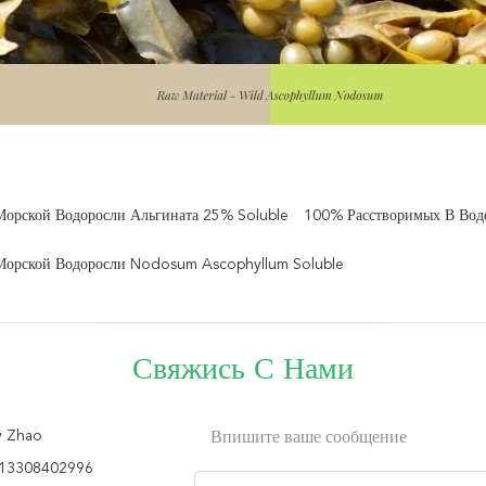
орской Водоросли Альгината 25% Soluble
100% Расстворимых В Вод
Морской Водоросли Nodosum Ascophyllum Soluble
Свяжись С Нами
y Zhao
Впишите ваше сообщение
13308402996