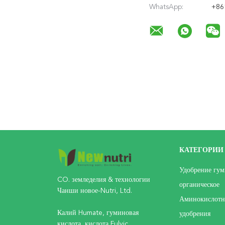
WhatsApp:
+86
КАТЕГОРИИ
Удобрение гум
CO. земледелия & технологии
органическое
Чанши новое-Nutri, Ltd.
Аминокислотн
Калий Humate, гуминовая
удобрения
кислота, кислота Fulvic,