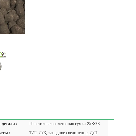
детали :
Пластиковая сплетенная сумка 25KGS
аты :
Т/Т, Л/К, западное соединение, Д/П