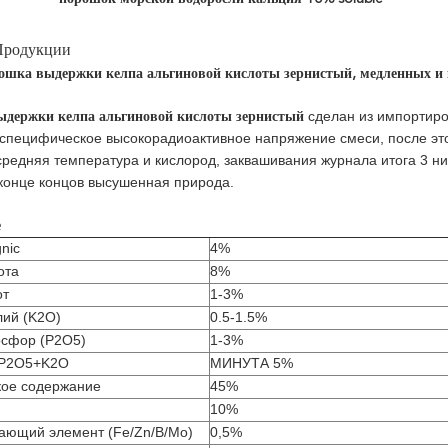
Продукции
ошка выдержки келпа альгиновой кислоты зернистый, медленных и 
сделан из импортиро
держки келпа альгиновой кислоты зернистый
специфическое высокорадиоактивное напряжение смеси, после эт
средняя температура и кислород, заквашивания журнала итога 3 
 конце концов высушенная природа.
е
nic
4%
ота
8%
от
1-3%
лий (K2O)
0.5-1.5%
сфор (P2O5)
1-3%
+P2O5+K2O
МИНУТА 5%
кое содержание
45%
10%
ающий элемент (Fe/Zn/B/Mo)
0,5%