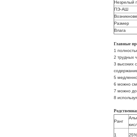
Незрелый 
ПЭ-АШ
Возникнов
Размер
Влага
Главные пр
1 полность
2 трудных 
3 высоких 
содержание
5 медленно
6 можно см
7 можно до
8 использу
Родственна
Аль
Ранг
кис
1
25