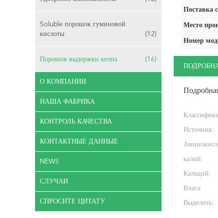
Поставка с
Soluble порошок гуминовой
Место про
кислоты
(12)
Номер мод
Порошок выдержки келпа
(16)
ПОДРОБН
О КОМПАНИИ
Подробна
НАША ФАБРИКА
Классифика
КОНТРОЛЬ КАЧЕСТВА
Источник:
КОНТАКТНЫЕ ДАННЫЕ
Аминокисло
калий:
NEWS
Кальций:
СЛУЧАИ
Влага:
СПРОСИТЕ ЦИТАТУ
Выделить: