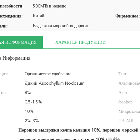
пособности :
500MTs в неделю
Китай
исхождения:
Выдержка морской водоросли
ели:
АЯ ИНФОРМАЦИЯ
ХАРАКТЕР ПРОДУКЦИИ
я Информация
ция:
Органическое удобрение
Тип:
Дикий Ascophyllum Nodosum
Альгиновая
та:
8%
Азот:
0.5-1.5%
фосфор:
10%
Микроэлем
2%-3%
ПЭ-АШ:
Порошок выдержки келпа кальция 10%
,
порошок морской 
порошок морской водоросли кальция 10% soluble