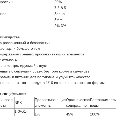
протеин
20%
7.5-8.5
ение
Зерно
5MM
2%-3%
еимущества
ю разложенный и безопасный
частицы и большого том
содержания средних прослеживающих элементов
 отлива 4
е и контролируемый отпуск
ешать с семенами сразу, без горя корня и саженцев
бавить в питание для поголовья и улучшить качество.
я количеств этого продукта 1/10 из количества позема фермы.
я спецификация:
гиновая
Прослеживающие
Органическое
Растворимость
NPK
лота
элементы
содержание
воды
1-3%/1-
%
1%
45%
100%