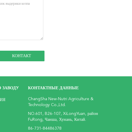
 ЗАВОДУ
КОНТАКТНЫЕ ДАННЫЕ
ChangSha New-Nutri Agriculture &
ИЯ
Technology Co.,Ltd.
NO.601, B26-107, XiLongYuan, район
FuRong, Чанша, Хунань, Китай.
86-731-84486378