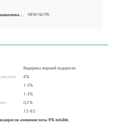
NEW-NUTRI
Фирменное наименование:
Выдержка морской водоросли
 кислота:
4%
1-3%
1-3%
ент:
0,5%
7.5-8.5
водоросли аминокислоты 8% soluble
,