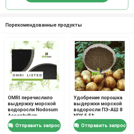
Порекомендованные продукты
Дома
OMRI перечислило
Удобрение порошка
выдержку морской
выдержки морской
водоросли Nodosum
водоросли ПЭ-АШ 8
О Компании
Ascophyllum
NPK 5,5%
Отправить запрос
Отправить запрос
Контакты