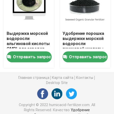
Гуминовая кислота натрия
Составной порошок аминокислоты
Выдержка морской
Удобрение порошка
водоросли
выдержки морской
альгиновой кислоты
водоросли
Удобрение гуминовой кислоты
OMRI для заводов
гуминовой кислоты
15% NPK 10%
Отправить запрос
Отправить запрос
Калий Fulvic кисловочное
жидкостное удобрение выдержки морской водоро
Главная страница
Карта сайта
Контакты
Desktop Site
Удобрение аминокислоты
Copyright © 2022 humicacid-fertilizer.com. All
Soluble порошок гуминовой кислоты
Rights Reserved. Качество
Удобрение