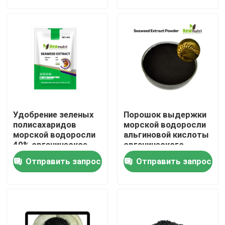
Продукция
Удобрение гуминовой кислоты органическое
Аминокислотные органические удобрения
Удобрение зеленых
Порошок выдержки
Удобрение азота органическое
полисахаридов
морской водоросли
морской водоросли
альгиновой кислоты
40% органическое
органического
содержания 18% K2O
Удобрение Humate калия
Отправить запрос
Отправить запрос
18% 50%
Удобрение порошка выдержки морской водоросли
Порошок Fulvic кисловочный