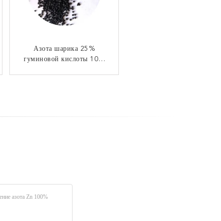
Удобрение азота бора
Азота шарика 25%
гуминовой кислоты 10%
аминокислоты 8% 25%
удобрение черного
органическое
органическое