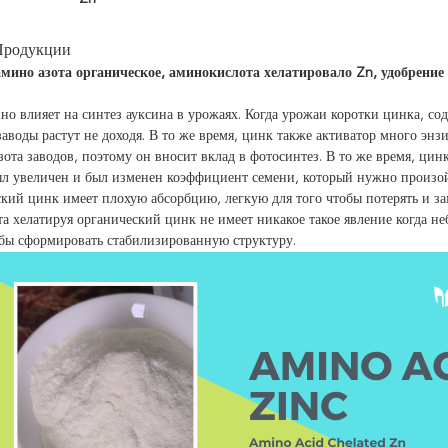
Продукции
мино азота органическое, аминокислота хелатировало Zn, удобрение
но влияет на синтез ауксина в урожаях. Когда урожаи коротки цинка, со
заводы растут не доходя. В то же время, цинк также активатор много эн
азота заводов, поэтому он вносит вклад в фотосинтез. В то же время, цин
ыл увеличен и был изменен коэффициент семени, который нужно произо
кий цинк имеет плохую абсорбцию, легкую для того чтобы потерять и за
а хелатируя органический цинк не имеет никакое такое явление когда 
обы сформировать стабилизированную структуру.