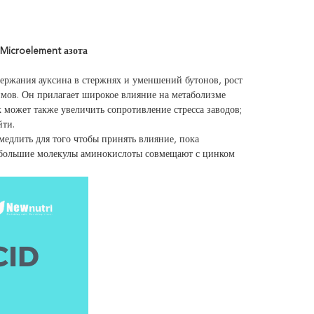
 Microelement азота
держания ауксина в стержнях и уменшений бутонов, рост
зимов. Он прилагает широкое влияние на метаболизме
к может также увеличить сопротивление стресса заводов;
йти.
медлить для того чтобы принять влияние, пока
небольшие молекулы аминокислоты совмещают с цинком