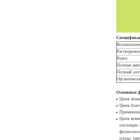
Специфика
Возникнове
Растворимо
Влага
Полные ами
Полный азо
Органическ
Основные ф
Цинк може
Цинк благо
Применени
Цинк компо
поглощен 
физиолого
плода, уме