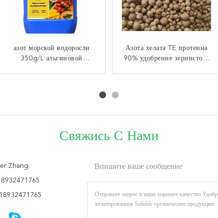
азот морской водоросли
Удобрение зернистого
Азота хелата TE протеина
Удобрение азота магния
азота 16% органическое
350g/L альгиновой
90% удобрение зернистого
Soluble 6% OMRI 100%
кислоты 40g/L основал
органическое
естественное
удобрение
Свяжись С Нами
er Zhang
Впишите ваше сообщение
18932471765
18932471765