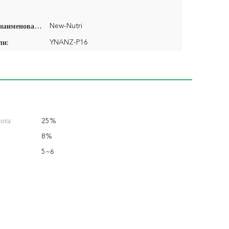
New-Nutri
Фирменное наименование:
YNANZ-P16
ли:
ота:
25%
8%
5~6