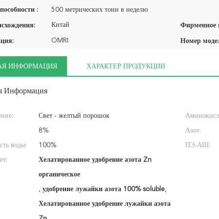
пособности :
500 метрических тонн в неделю
Китай
исхождения:
OMRI
ция:
Номер моде
АЯ ИНФОРМАЦИЯ
ХАРАКТЕР ПРОДУКЦИИ
я Информация
ние:
Свет - желтый порошок
Аминокисл
8%
Азот:
сть воды:
100%
ПЭ-АШ:
ет:
Хелатированное удобрение азота Zn
органическое
,
удобрение лужайки азота 100% soluble
,
Хелатированное удобрение лужайки азота
Zn