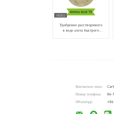
NPK 30 удобрение лужайки
Удобрение расстворимого
азота Soluble 5 10 100%
в воде азота быстрого
выпуска органическое
Контактное лицо:
Cart
Номер телефона:
86-
WhatsApp:
+86