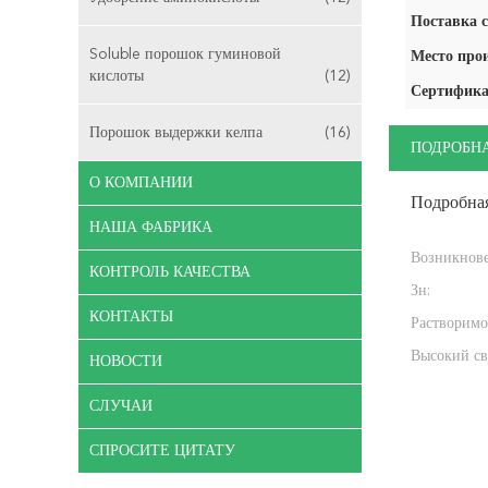
Поставка с
Soluble порошок гуминовой
Место про
кислоты
(12)
Сертифика
Порошок выдержки келпа
(16)
ПОДРОБН
О КОМПАНИИ
Подробна
НАША ФАБРИКА
Возникнове
КОНТРОЛЬ КАЧЕСТВА
Зн:
КОНТАКТЫ
Растворимо
Высокий св
НОВОСТИ
СЛУЧАИ
СПРОСИТЕ ЦИТАТУ