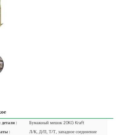
кое
детали :
Бумажный мешок 20KG Kraft
аты :
Л/К, Д/П, Т/Т, западное соединение