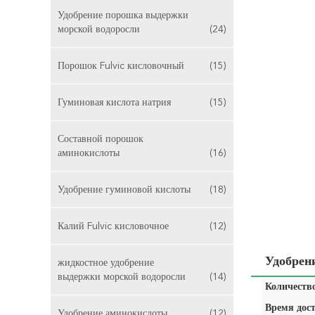
Удобрение порошка выдержки
морской водоросли
(24)
Порошок Fulvic кисловочный
(15)
Гуминовая кислота натрия
(15)
Составной порошок
аминокислоты
(16)
Удобрение гуминовой кислоты
(18)
Калий Fulvic кисловочное
(12)
Удобрен
жидкостное удобрение
выдержки морской водоросли
(14)
Количество
Время дост
Удобрение аминокислоты
(12)