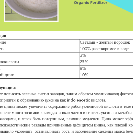
ции
ние
Светлый - желтый порошок
сть
100% расстворимое в воде
3%
нокислоты
25%
т
8%
ий цинк
10%
ункции:
т повысить зеленые листья заводов, таким образом увеличивающ фотоси
приятен к образованию ауксина как indoleacetic кислота.
е цинка может увеличить содержание рибонуклеиновой кислоты в теле и 
нент много энзимов в заводах и включается в синтез ауксина и метабол
заводами, и легок быть потерянным, влияние медленен. Цинк может эффе
психологические разлады причиненные дефицитом цинка, как плохой хр
ньшило укоренять, останавливать рост, и заболевание саженца маиса бел