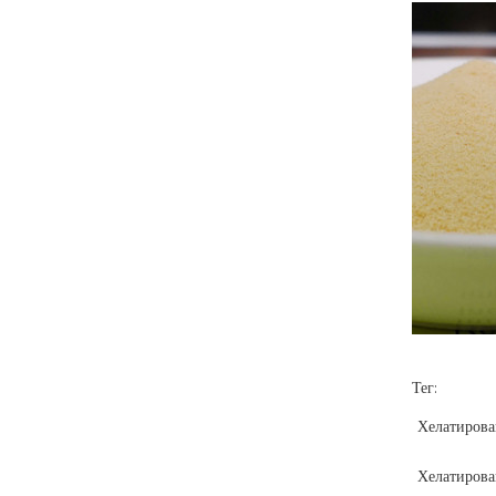
Тег:
Хелатиров
Хелатирова