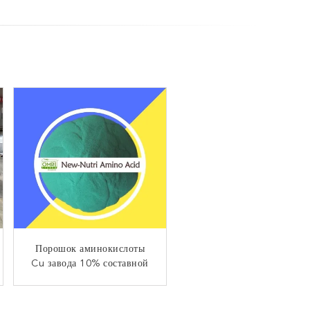
100% расстворимых в воде
Порошок аминокислоты
Cu завода 10% составной
удобрений огорода
аминокислоты 36%