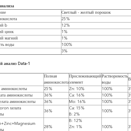
анализа
ние
Светлый - желтый порошок
нокислота
25%
ий b
12%
ий цинк
1%
ий магний
1%
сть воды
100%
3%
й анализ Data-1
Полная
Прослеживающий
Растворимость
В
аминокислота
элемент
воды
а аминокислоты
25%
Zn: 10%
100%
3
лата аминокислоты
36%
Ca: 16%
100%
3
елата аминокислоты
36%
Mo: 16%
100%
3
oron хелата
Ca: 15%
36%
100%
3
ты
B: 2%
B: 12%
on+Zinc+Magnesium
28%
Zn: 1%
100%
3
ты