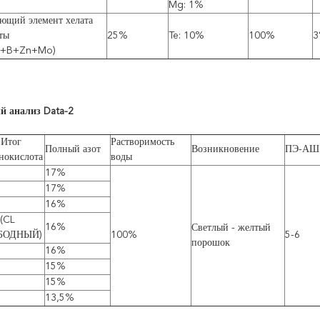
Mg: 1%
ющий элемент хелата
ты
25%
Te: 10%
100%
3
n+B+Zn+Mo)
й анализ Data-2
Итог
Растворимость
Полный азот
Возникновение
ПЭ-АШ
нокислота
воды
17%
17%
16%
(CL
16%
Светлый - желтый
БОДНЫЙ)
100%
5-6
порошок
16%
15%
15%
13,5%