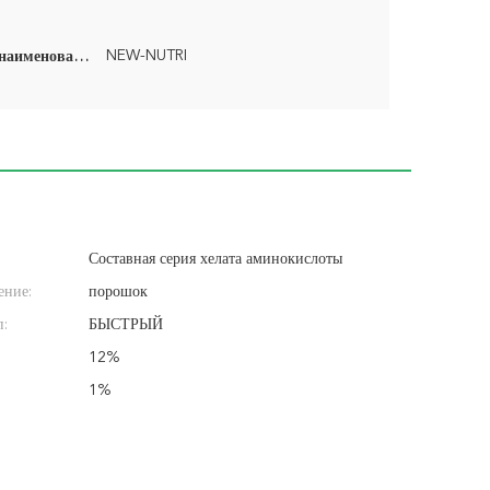
NEW-NUTRI
Фирменное наименование:
Составная серия хелата аминокислоты
ение:
порошок
п:
БЫСТРЫЙ
12%
1%