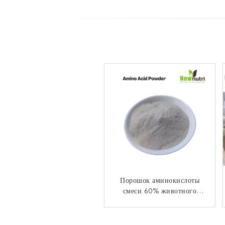
Порошок аминокислоты
Порошок аминокислоты
бора сои 10% составной
смеси 60% животного
происхождения овоща