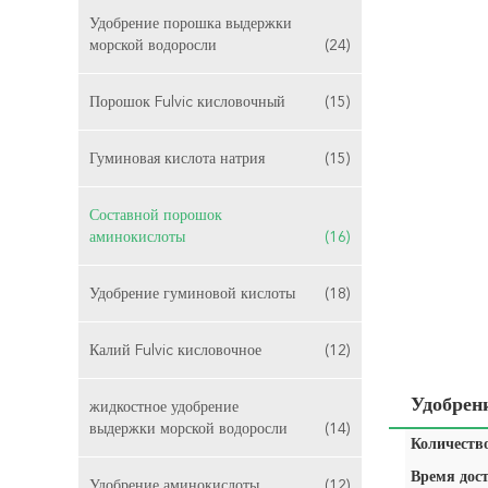
Удобрение порошка выдержки
морской водоросли
(24)
Порошок Fulvic кисловочный
(15)
Гуминовая кислота натрия
(15)
Составной порошок
аминокислоты
(16)
Удобрение гуминовой кислоты
(18)
Калий Fulvic кисловочное
(12)
Удобрен
жидкостное удобрение
выдержки морской водоросли
(14)
Количество
Время дост
Удобрение аминокислоты
(12)