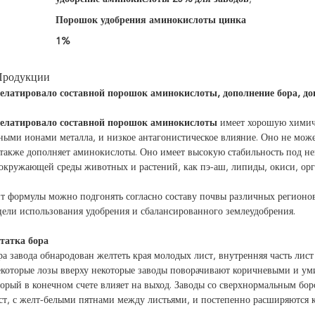
Порошок удобрения аминокислоты цинка
1%
Продукции
латировало составной порошок аминокислоты, дополнение бора, до
латировало составной порошок аминокислоты
имеет хорошую химиче
ыми ионами металла, и низкое антагонистическое влияние. Оно не мож
 также дополняет аминокислоты. Оно имеет высокую стабильность под
окружающей среды животных и растений, как пэ-аш, липиды, окиси, орг
 формулы можно подгонять согласно составу почвы различных регионов
цели использования удобрения и сбалансированного землеудобрения.
татка бора
а завода обнародован желтеть края молодых лист, внутренняя часть лист 
которые лозы вверху некоторые заводы поворачивают коричневыми и уми
торый в конечном счете влияет на выход. Заводы со сверхнормальным бо
ст, с желт-белыми пятнами между листьями, и постепенно расширяются 