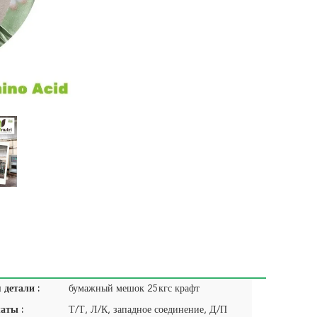
детали :
бумажный мешок 25кгс крафт
аты :
Т/Т, Л/К, западное соединение, Д/П