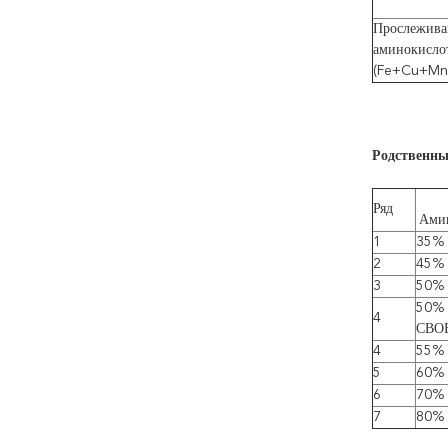
Прослежива
аминокисло
(Fe+Cu+M
Родственны
Ряд
Ами
1
35%
2
45%
3
50%
50% 
4
СВО
4
55%
5
60%
6
70%
7
80%