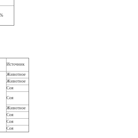
%
Источник
Животное
Животное
Соя
Соя
Животное
Соя
Соя
Соя