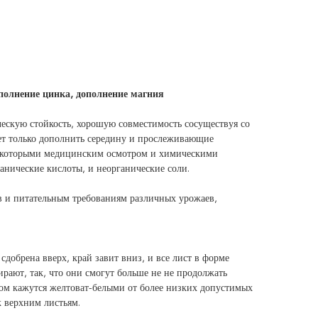
полнение цинка, дополнение магния
скую стойкость, хорошую совместимость сосуществуя со
ет только дополнить середину и прослеживающие
 некоторыми медицинским осмотром и химическими
анические кислоты, и неорганические соли.
 и питательным требованиям различных урожаев,
сдобрена вверх, край завит вниз, и все лист в форме
рают, так, что они смогут больше не не продолжать
ром кажутся желтоват-белыми от более низких допустимых
к верхним листьям.