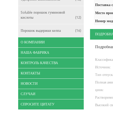
Поставка с
Soluble порошок гуминовой
Место про
кислоты
(12)
Номер мод
Порошок выдержки келпа
(16)
ПОДРОБН
О КОМПАНИИ
Подробна
НАША ФАБРИКА
Классифика
КОНТРОЛЬ КАЧЕСТВА
Источник:
КОНТАКТЫ
Тип отпуск
Полная ами
НОВОСТИ
цинк:
СЛУЧАИ
Растворимо
СПРОСИТЕ ЦИТАТУ
Высокий св