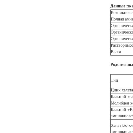
Данные по 
Возникнове
Полная ами
Органическ
Органическ
Органическ
Растворимо
Влага
Родственны
Тип
Цинк хелат
Кальций хе
Молибден х
Кальций +B
аминокисло
Хелат Bor
аминокисло