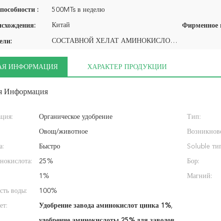
пособности :
500MTs в неделю
Китай
исхождения:
СОСТАВНОЙ ХЕЛАТ АМИНОКИСЛОТЫ
ели:
АЯ ИНФОРМАЦИЯ
ХАРАКТЕР ПРОДУКЦИИ
я Информация
ция:
Органическое удобрение
Тип:
Овощ/животное
Возникнов
а:
Быстро
Soluble ти
нокислота:
25%
Бор:
1%
Магний:
сть воды:
100%
ет:
Удобрение завода аминокислот цинка 1%
,
удобрение аминокислоты 25% для заводов
,