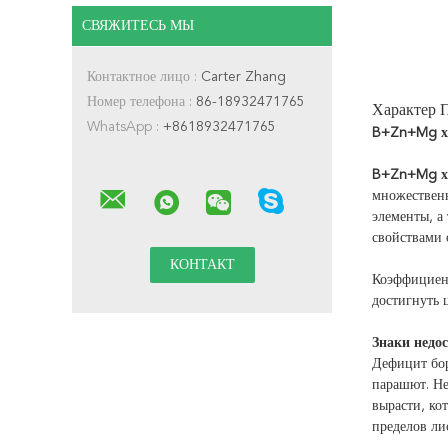
СВЯЖИТЕСЬ МЫ
Контактное лицо :
Carter Zhang
Номер телефона :
86-18932471765
Характер 
WhatsApp :
+8618932471765
B+Zn+Mg хе
B+Zn+Mg хе
множественн
элементы, а
свойствами 
Коэффициент
достигнуть 
Знаки недос
Дефицит бор
парашют. Не
вырасти, ко
пределов ли