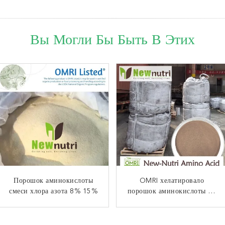
Вы Могли Бы Быть В Этих
Порошок аминокислоты
100% порошков
Хелатированный порошок
OMRI хелатировало
смеси хлора азота 8% 15%
аминокислоты
порошок аминокислоты Fe
аминокислоты Ca 36%
расстворимого в воде
составной
сложный
молибдена 16% составных