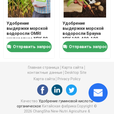
Удобрение Humate калия
Удобрение
Удобрение
выдержки морской
выдержки морской
Удобрение порошка выдержки морской водоросли
водоросли OMRI
водоросли Брауна
жидкостное NPK 80-
NPK 100-400-100
220-450
жидкостное
Порошок Fulvic кисловочный
Отправить запрос
Отправить запрос
Гуминовая кислота натрия
Главная страница
Карта сайта
контактные данные
Desktop Site
Составной порошок аминокислоты
Карта сайта
Privacy Policy
Удобрение гуминовой кислоты
Качество
Удобрение гуминовой кислоты
органическое
Китайская фабрика.Copyright ©
Калий Fulvic кисловочное
2026 ChangSha New-Nutri Agriculture &