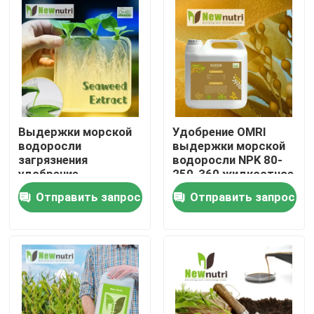
Путешествие фабрики
Проверка качества
Свяжитесь мы
Выдержки морской
Удобрение OMRI
водоросли
выдержки морской
загрязнения
водоросли NPK 80-
Спросите цитату
удобрение
250-360 жидкостное
свободной зеленой
перечислило
Отправить запрос
Отправить запрос
40% жидкостное
Удобрение гуминовой кислоты органическое
Аминокислотные органические удобрения
Удобрение азота органическое