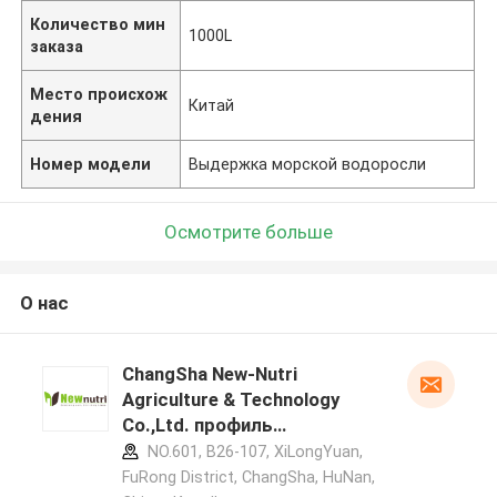
Количество мин
1000L
заказа
Место происхож
Китай
дения
Номер модели
Выдержка морской водоросли
Осмотрите больше
О нас
ChangSha New-Nutri
Agriculture & Technology
Co.,Ltd. профиль
производителя
NO.601, B26-107, XiLongYuan,
FuRong District, ChangSha, HuNan,