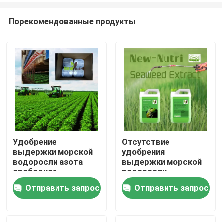
Порекомендованные продукты
Удобрение
Отсутствие
выдержки морской
удобрения
Дом
водоросли азота
выдержки морской
свободное
водоросли
органическое
загрязнения 10%
Отправить запрос
Отправить запрос
Продукты
расстворимое в
зеленого
воде жидкостное
жидкостного
О нас