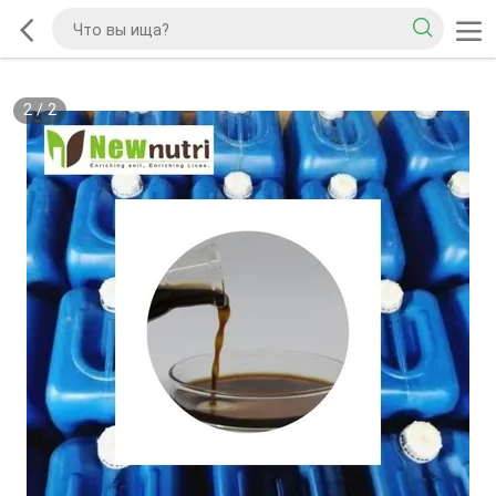
2
/
2