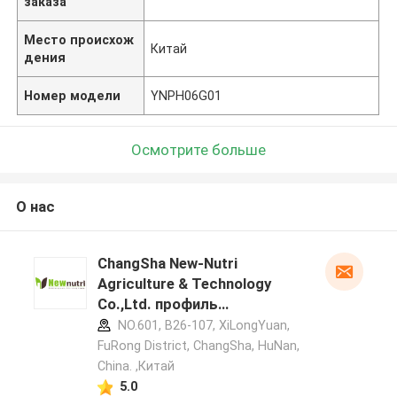
заказа
Место происхож
Китай
дения
Номер модели
YNPH06G01
Осмотрите больше
О нас
ChangSha New-Nutri
Agriculture & Technology
Co.,Ltd. профиль
производителя
NO.601, B26-107, XiLongYuan,
FuRong District, ChangSha, HuNan,
China. ,Китай
5.0