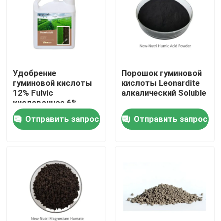
Продукция
Удобрение гуминовой кислоты органическое
Удобрение
Порошок гуминовой
гуминовой кислоты
кислоты Leonardite
Аминокислотные органические удобрения
12% Fulvic
алкалический Soluble
кисловочное 6%
органическое
Отправить запрос
Отправить запрос
Удобрение азота органическое
жидкостное
Удобрение Humate калия
Удобрение порошка выдержки морской водоросли
Порошок Fulvic кисловочный