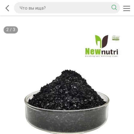
2
/
3