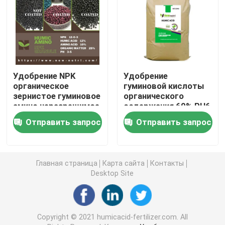
Гуминовая кислота натрия
Составной порошок аминокислоты
Удобрение NPK
Удобрение
органическое
гуминовой кислоты
Удобрение гуминовой кислоты
зернистое гуминовое
органического
амино неразрешимое
содержания 60% PH6
75% органическое
Калий Fulvic кисловочное
Отправить запрос
Отправить запрос
жидкостное удобрение выдержки морской водоро
Главная страница
Карта сайта
Контакты
Desktop Site
Удобрение аминокислоты
Soluble порошок гуминовой кислоты
Copyright © 2021 humicacid-fertilizer.com. All