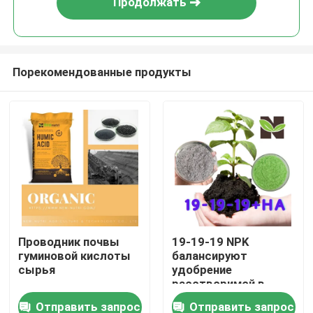
Продолжать
Порекомендованные продукты
Дома
Проводник почвы
19-19-19 NPK
гуминовой кислоты
балансируют
О Компании
сырья
удобрение
расстворимой в
воде гуминовой
Отправить запрос
Отправить запрос
Контакты
кислоты