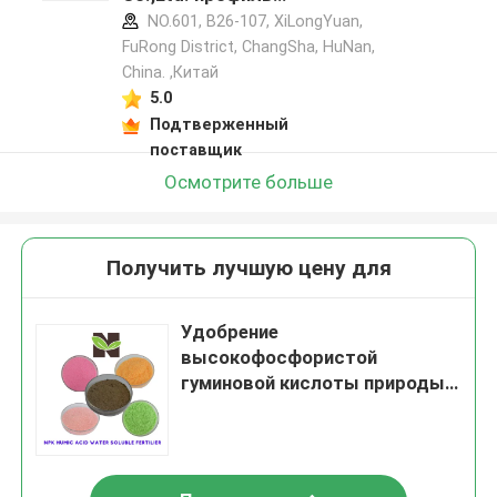
производителя
NO.601, B26-107, XiLongYuan,
FuRong District, ChangSha, HuNan,
China. ,Китай
5.0
Подтверженный
поставщик
Осмотрите больше
Получить лучшую цену для
Удобрение
высокофосфористой
гуминовой кислоты природы
органическое расстворимое в
воде