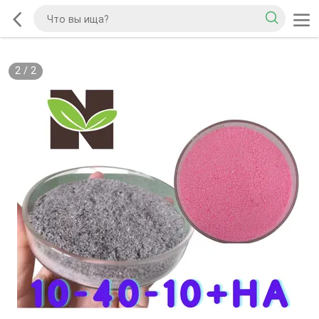
2
/
2