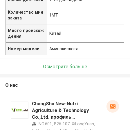
Количество мин
1МТ
заказа
Место происхож
Китай
дения
Номер модели
Аминокислота
Осмотрите больше
О нас
ChangSha New-Nutri
Agriculture & Technology
Co.,Ltd. профиль
производителя
NO.601, B26-107, XiLongYuan,