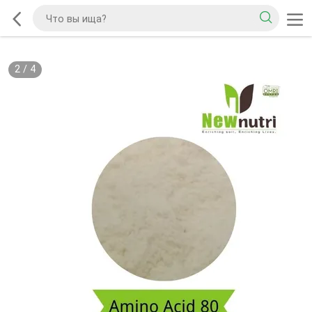
2
/
4