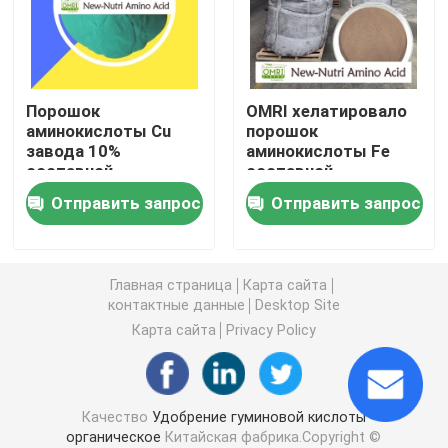
Удобрение Humate калия
Порошок
OMRI хелатировало
Удобрение порошка выдержки морской водоросли
аминокислоты Cu
порошок
завода 10%
аминокислоты Fe
составной
составной
Порошок Fulvic кисловочный
Отправить запрос
Отправить запрос
Гуминовая кислота натрия
Главная страница
Карта сайта
Составной порошок аминокислоты
контактные данные
Desktop Site
Карта сайта
Privacy Policy
Удобрение гуминовой кислоты
Качество
Удобрение гуминовой кислоты
Калий Fulvic кисловочное
органическое
Китайская фабрика.Copyright ©