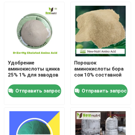
Путешествие фабрики
Проверка качества
Свяжитесь мы
Удобрение
Порошок
аминокислоты цинка
аминокислоты бора
Спросите цитату
25% 1% для заводов
сои 10% составной
Отправить запрос
Отправить запрос
Удобрение гуминовой кислоты органическое
Аминокислотные органические удобрения
Удобрение азота органическое