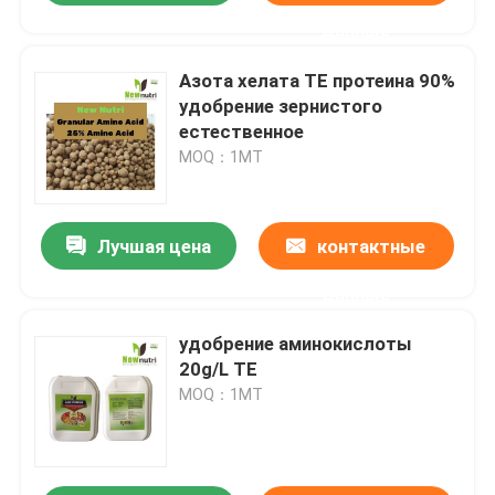
данные
Азота хелата TE протеина 90%
удобрение зернистого
естественное
MOQ：1МТ
Лучшая цена
контактные
данные
удобрение аминокислоты
20g/L TE
MOQ：1МТ