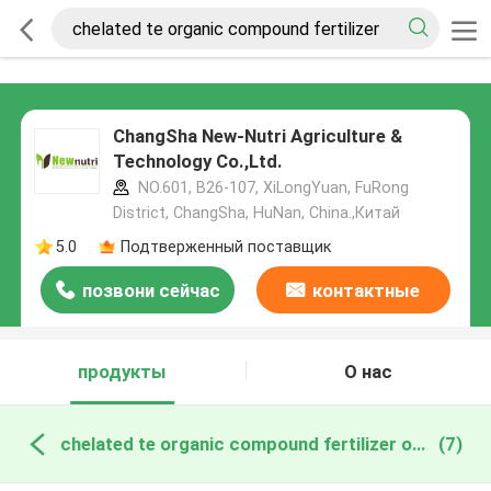
ChangSha New-Nutri Agriculture &
Technology Co.,Ltd.
NO.601, B26-107, XiLongYuan, FuRong
District, ChangSha, HuNan, China.,Китай
5.0
Подтверженный поставщик
позвони сейчас
контактные
данные
продукты
О нас
chelated te organic compound fertilizer онлайн производство
(7)