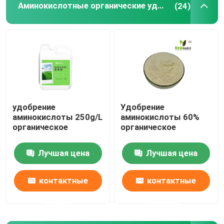
Аминокислотные органические удобрения
(24)
жидкостное удобрение выдержки морской водоро
Удобрение аминокислоты
Soluble порошок гуминовой кислоты
удобрение
Удобрение
аминокислоты 250g/L
аминокислоты 60%
Порошок выдержки келпа
органическое
органическое
Лучшая цена
Лучшая цена
контактные
контактные
данные
данные