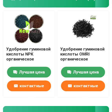
Удобрение Humate калия
Удобрение порошка выдержки морской водоросли
Порошок Fulvic кисловочный
Удобрение гуминовой
Удобрение гуминовой
кислоты NPK
кислоты OMRI
органическое
органическое
Гуминовая кислота натрия
Лучшая цена
Лучшая цена
Составной порошок аминокислоты
контактные
контактные
Удобрение гуминовой кислоты
данные
данные
Калий Fulvic кисловочное