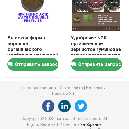
Гуминовая кислота натрия
Составной порошок аминокислоты
Высокая форма
Удобрение NPK
порошка
органическое
органического
зернистое гуминовое
Удобрение гуминовой кислоты
удобрения гуминовой
амино неразрешимое
кислоты K2O
Отправить запрос
Отправить запрос
расстворимая в
Калий Fulvic кисловочное
воде
жидкостное удобрение выдержки морской водоро
Главная страница
Карта сайта
Контакты
Desktop Site
Удобрение аминокислоты
Copyright © 2022 humicacid-fertilizer.com. All
Soluble порошок гуминовой кислоты
Rights Reserved. Качество
Удобрение