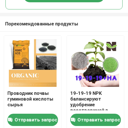
Порекомендованные продукты
Дома
Проводник почвы
19-19-19 NPK
гуминовой кислоты
балансируют
сырья
удобрение
О Компании
расстворимой в
воде гуминовой
Отправить запрос
Отправить запрос
кислоты
Контакты
органическое