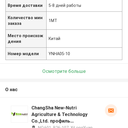
Время доставки
5-8 дней работы
Количество мин
1МТ
заказа
Место происхож
Китай
дения
Номер модели
YNHA05-10
Осмотрите больше
О нас
ChangSha New-Nutri
Agriculture & Technology
Co.,Ltd. профиль
производителя
NO.601, B26-107, XiLongYuan,