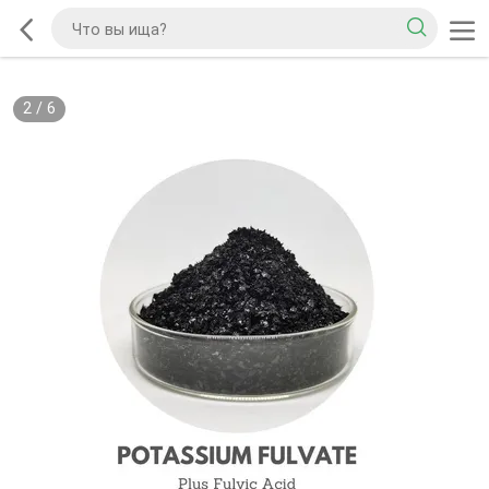
2
/
6