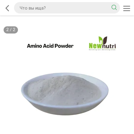
2
/
2