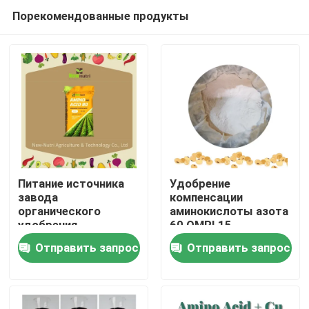
Порекомендованные продукты
Питание источника
Удобрение
завода
компенсации
органического
аминокислоты азота
Дома
удобрения
60 OMRI 15
аминокислоты 80%
расстворимое в
Отправить запрос
Отправить запрос
воде
О Компании
Контакты