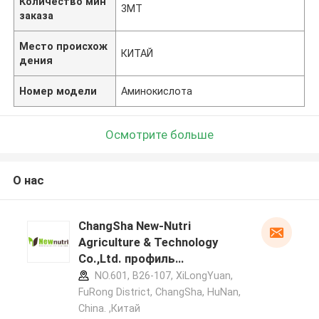
Количество мин
3МТ
заказа
Место происхож
КИТАЙ
дения
Номер модели
Аминокислота
Осмотрите больше
О нас
ChangSha New-Nutri
Agriculture & Technology
Co.,Ltd. профиль
производителя
NO.601, B26-107, XiLongYuan,
FuRong District, ChangSha, HuNan,
China. ,Китай