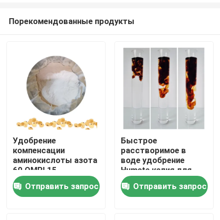
Порекомендованные продукты
Удобрение
Быстрое
компенсации
расстворимое в
Дома
аминокислоты азота
воде удобрение
60 OMRI 15
Humate калия для
расстворимое в
всех урожаев
Отправить запрос
Отправить запрос
О Компании
воде
Контакты