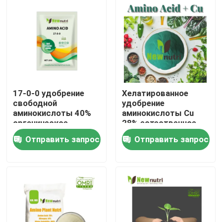
Продукция
Удобрение гуминовой кислоты органическое
Аминокислотные органические удобрения
17-0-0 удобрение
Хелатированное
свободной
удобрение
аминокислоты 40%
аминокислоты Cu
Удобрение азота органическое
органическое
28% естественное
органическое
Отправить запрос
Отправить запрос
Удобрение Humate калия
Удобрение порошка выдержки морской водоросли
Порошок Fulvic кисловочный