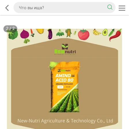
2
/
2