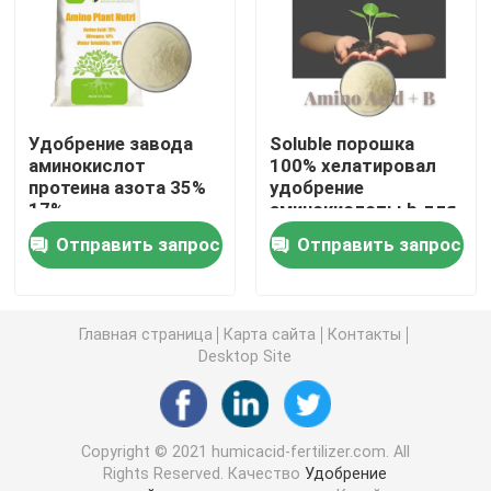
Гуминовая кислота натрия
Составной порошок аминокислоты
Удобрение завода
Soluble порошка
аминокислот
100% хелатировал
протеина азота 35%
удобрение
Удобрение гуминовой кислоты
17%
аминокислоты b для
заводов
Отправить запрос
Отправить запрос
Калий Fulvic кисловочное
жидкостное удобрение выдержки морской водоро
Главная страница
Карта сайта
Контакты
Desktop Site
Удобрение аминокислоты
Copyright © 2021 humicacid-fertilizer.com. All
Soluble порошок гуминовой кислоты
Rights Reserved. Качество
Удобрение