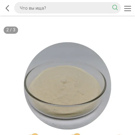
2
/
3