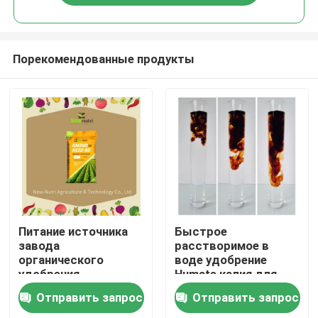
Порекомендованные продукты
Дома
Питание источника
Быстрое
завода
расстворимое в
органического
воде удобрение
О Компании
удобрения
Humate калия для
аминокислоты 80%
всех урожаев
Отправить запрос
Отправить запрос
Контакты