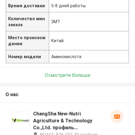
Время доставки
5-8 дней работы
Количество мин
3МТ
заказа
Место происхож
Китай
дения
Номер модели
Аминокислота
Осмотрите больше
О нас
ChangSha New-Nutri
Agriculture & Technology
Co.,Ltd. профиль
производителя
NO.601, B26-107, XiLongYuan,