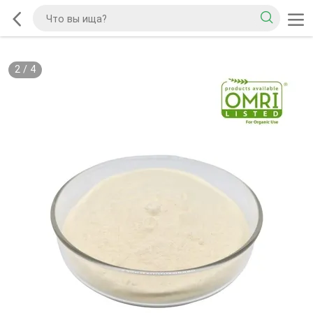
2
/
4