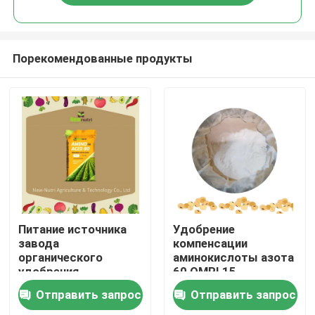
Порекомендованные продукты
Дома
Питание источника
Удобрение
завода
компенсации
органического
аминокислоты азота
О Компании
удобрения
60 OMRI 15
аминокислоты 80%
расстворимое в
Отправить запрос
Отправить запрос
воде
Контакты