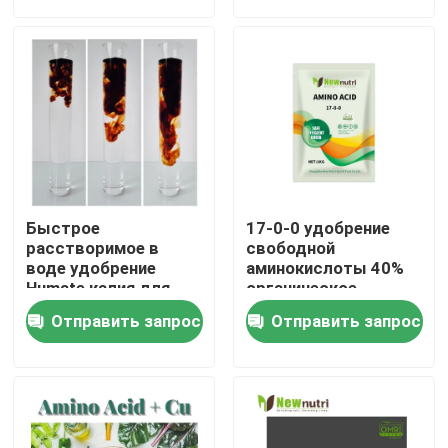
Продукция
Удобрение гуминовой кислоты органическое
Аминокислотные органические удобрения
Быстрое
17-0-0 удобрение
Удобрение азота органическое
расстворимое в
свободной
воде удобрение
аминокислоты 40%
Humate калия для
органическое
всех урожаев
Удобрение Humate калия
Отправить запрос
Отправить запрос
Удобрение порошка выдержки морской водоросли
Порошок Fulvic кисловочный