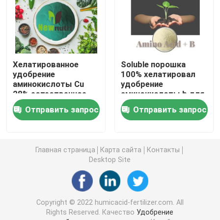
Гуминовая кислота натрия
Составной порошок аминокислоты
Хелатированное
Soluble порошка
удобрение
100% хелатировал
аминокислоты Cu
удобрение
Удобрение гуминовой кислоты
28% естественное
аминокислоты b для
органическое
заводов
Отправить запрос
Отправить запрос
Калий Fulvic кисловочное
жидкостное удобрение выдержки морской водоро
Главная страница
Карта сайта
Контакты
Desktop Site
Удобрение аминокислоты
Copyright © 2022 humicacid-fertilizer.com. All
Soluble порошок гуминовой кислоты
Rights Reserved. Качество
Удобрение