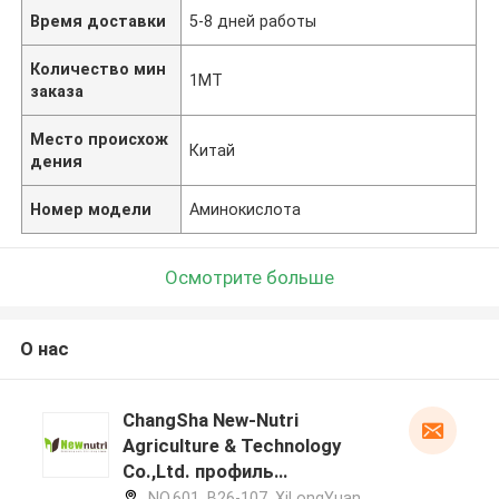
Время доставки
5-8 дней работы
Количество мин
1МТ
заказа
Место происхож
Китай
дения
Номер модели
Аминокислота
Осмотрите больше
О нас
ChangSha New-Nutri
Agriculture & Technology
Co.,Ltd. профиль
производителя
NO.601, B26-107, XiLongYuan,